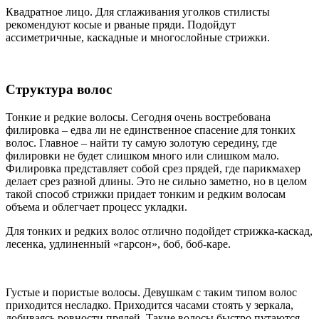
Квадратное лицо. Для сглаживания уголков стилисты
рекомендуют косые и рваные пряди. Подойдут
ассиметричные, каскадные и многослойные стрижки.
Структура волос
Тонкие и редкие волосы. Сегодня очень востребована
филировка – едва ли не единственное спасение для тонких
волос. Главное – найти ту самую золотую середину, где
филировки не будет слишком много или слишком мало.
Филировка представляет собой срез прядей, где парикмахер
делает срез разной длины. Это не сильно заметно, но в целом
такой способ стрижки придает тонким и редким волосам
объема и облегчает процесс укладки.
Для тонких и редких волос отлично подойдет стрижка-каскад,
лесенка, удлиненный «гарсон», боб, боб-каре.
Густые и пористые волосы. Девушкам с таким типом волос
приходится несладко. Приходится часами стоять у зеркала,
добиваясь ровности прядей. Такие волосы быстро путаются,