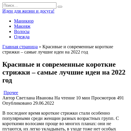
Перейти
Search
к
for:
Идеи для жизни и досуга!
содержанию
Маникюр
Макияж
Волосы
Одежда
Главная страница
»
Красивые и современные короткие
стрижки – самые лучшие идеи на 2022 год
Красивые и современные короткие
стрижки – самые лучшие идеи на 2022
год
Прочее
Автор
Светлана Иванова
На чтение
10 мин
Просмотров
491
Опубликовано
29.06.2022
В последнее время короткие стрижки стали особенно
популярными среди женщин разных возрастных групп. С
короткими волосами проще во многих планах: они не
путаются, их легко укладывать, в уходе тоже нет особых