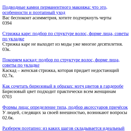
Подводные камни перманентного макияжа: что это,
особенности и поэтапный уход
Вас беспокоит асимметрия, хотите подчеркнуть черты
0
394
Стрижка каре: подбор по структуре волос, форме лица, советы
по укладке
Стрижка каре не выходит из моды уже многие десятилетия.
0
3к.
Покоряем каскад: подбор по структуре волос, форме лица,
советы по укладке
Каскад – женская стрижка, которая придает недостающий
0
2.7к.
Как сочетать бирюзовый в образах: мэтч цветов в гардеробе
Бирюзовый цвет подходит практически всем женщинам
0
703
Формы лица: определение типа, подбор аксессуаров причёсок
У людей, следящих за своей внешностью, возникают вопросы
0
2.6к.
Разберем поэтапно: из каких шагов складывается идеальный