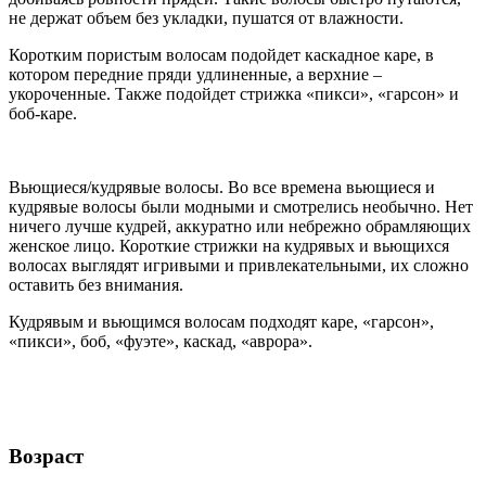
не держат объем без укладки, пушатся от влажности.
Коротким пористым волосам подойдет каскадное каре, в
котором передние пряди удлиненные, а верхние –
укороченные. Также подойдет стрижка «пикси», «гарсон» и
боб-каре.
Вьющиеся/кудрявые волосы. Во все времена вьющиеся и
кудрявые волосы были модными и смотрелись необычно. Нет
ничего лучше кудрей, аккуратно или небрежно обрамляющих
женское лицо. Короткие стрижки на кудрявых и вьющихся
волосах выглядят игривыми и привлекательными, их сложно
оставить без внимания.
Кудрявым и вьющимся волосам подходят каре, «гарсон»,
«пикси», боб, «фуэте», каскад, «аврора».
Возраст