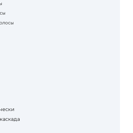
ы
осы
волосы
ически
каскада